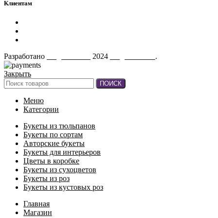
Клиентам
Политика конфиденциальности
Контакты
О нас
Разработано
AugustaTech
2024
AugustMart"
.
Закрыть
ПОИСК
Меню
Категории
Букеты из тюльпанов
Букеты по сортам
Авторские букеты
Букеты для интерьеров
Цветы в коробке
Букеты из сухоцветов
Букеты из роз
Букеты из кустовых роз
Главная
Магазин