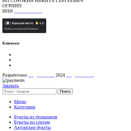
ИП СОРОКИН НИКИТА СЕРГЕЕВИЧ
ОГРНИП
323784700397592
ИНН
780726426230
Клиентам
Политика конфиденциальности
Контакты
О нас
Разработано
AugustaTech
2024
AugustMart"
.
Закрыть
Поиск
Меню
Категории
Букеты из тюльпанов
Букеты по сортам
Авторские букеты