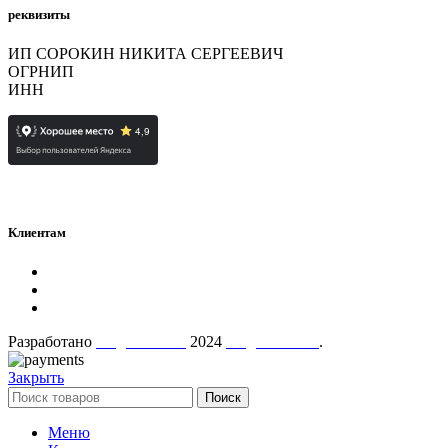
реквизиты
ИП СОРОКИН НИКИТА СЕРГЕЕВИЧ
ОГРНИП
323784700397592
ИНН
780726426230
Клиентам
Политика конфиденциальности
Контакты
О нас
Разработано
AugustaTech
2024
AugustMart"
.
Закрыть
Поиск
Меню