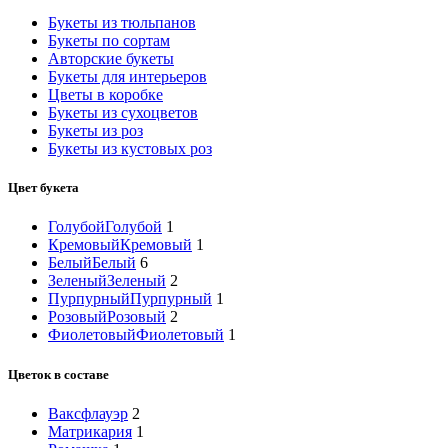
Букеты из тюльпанов
Букеты по сортам
Авторские букеты
Букеты для интерьеров
Цветы в коробке
Букеты из сухоцветов
Букеты из роз
Букеты из кустовых роз
Цвет букета
Голубой
Голубой
1
Кремовый
Кремовый
1
Белый
Белый
6
Зеленый
Зеленый
2
Пурпурный
Пурпурный
1
Розовый
Розовый
2
Фиолетовый
Фиолетовый
1
Цветок в составе
Ваксфлауэр
2
Матрикария
1