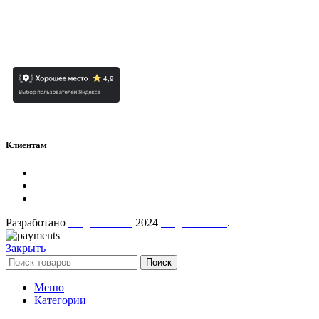
ИП СОРОКИН НИКИТА СЕРГЕЕВИЧ
ОГРНИП
323784700397592
ИНН
780726426230
Клиентам
Политика конфиденциальности
Контакты
О нас
Разработано
AugustaTech
2024
AugustMart"
.
Закрыть
Поиск
Меню
Категории