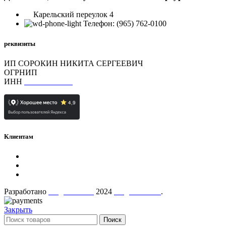
Карельский переулок 4
Телефон: (965) 762-0100
реквизиты
ИП СОРОКИН НИКИТА СЕРГЕЕВИЧ
ОГРНИП
323784700397592
ИНН
780726426230
Клиентам
Политика конфиденциальности
Контакты
О нас
Разработано
AugustaTech
2024
AugustMart"
.
Закрыть
Поиск