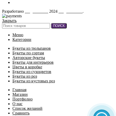
О нас
Разработано
AugustaTech
2024
AugustMart"
.
Закрыть
ПОИСК
Меню
Категории
Букеты из тюльпанов
Букеты по сортам
Авторские букеты
Букеты для интерьеров
Цветы в коробке
Букеты из сухоцветов
Букеты из роз
Букеты из кустовых роз
Главная
Магазин
Портфолио
О нас
Список желаний
Сравнить