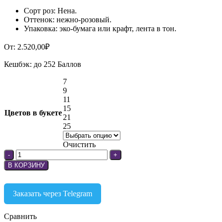
Сорт роз: Нена.
Оттенок: нежно-розовый.
Упаковка: эко-бумага или крафт, лента в тон.
От:
2.520,00
₽
Кешбэк:
до 252 Баллов
7
9
11
15
Цветов в букете
21
25
Очистить
В КОРЗИНУ
Заказать через Telegram
Сравнить