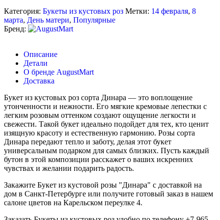
Категория:
Букеты из кустовых роз
Метки:
14 февраля
,
8
марта
,
День матери
,
Популярные
Бренд:
Описание
Детали
О бренде AugustMart
Доставка
Букет из кустовых роз сорта Динара — это воплощение
утонченности и нежности. Его мягкие кремовые лепестки с
легким розовым оттенком создают ощущение легкости и
свежести. Такой букет идеально подойдет для тех, кто ценит
изящную красоту и естественную гармонию. Розы сорта
Динара передают тепло и заботу, делая этот букет
универсальным подарком для самых близких. Пусть каждый
бутон в этой композиции расскажет о ваших искренних
чувствах и желании подарить радость.
Закажите Букет из кустовой розы "Динара" c доставкой на
дом в Санкт-Петербурге или получите готовый заказ в нашем
салоне цветов на Карельском переулке 4.
Заказать Букеты из кустовых роз удобно по телефону +7-965-