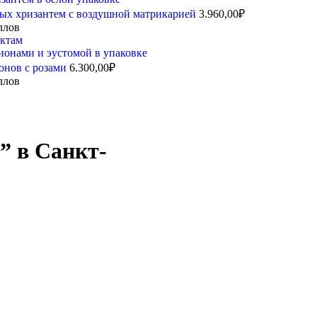
ых хризантем с воздушной матрикарией
3.960,00
₽
ллов
уктам
ионов с розами
6.300,00
₽
ллов
” в Санкт-