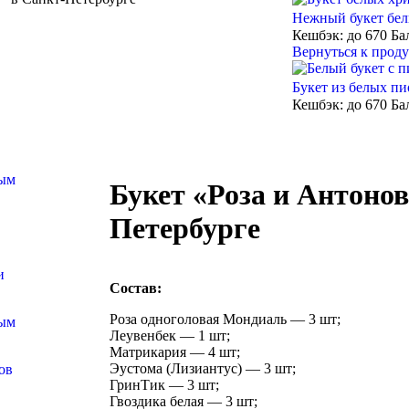
Нежный букет бел
Кешбэк:
до 670 Ба
Вернуться к прод
Букет из белых п
Кешбэк:
до 670 Ба
Букет «Роза и Антонов
Петербурге
Состав:
Роза одноголовая Мондиаль — 3 шт;
Леувенбек — 1 шт;
Матрикария — 4 шт;
Эустома (Лизиантус) — 3 шт;
ГринТик — 3 шт;
Гвоздика белая — 3 шт;