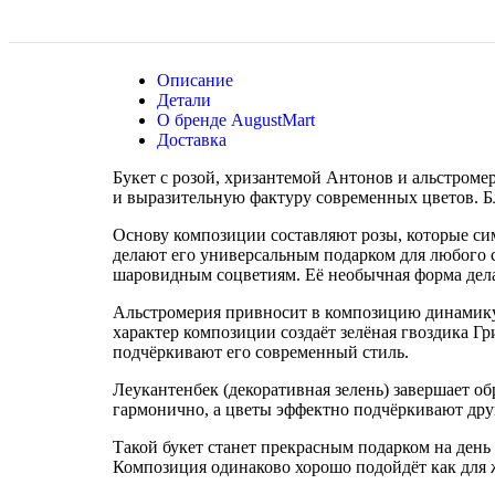
Описание
Детали
О бренде AugustMart
Доставка
Букет с розой, хризантемой Антонов и альстроме
и выразительную фактуру современных цветов. Б
Основу композиции составляют розы, которые сим
делают его универсальным подарком для любого 
шаровидным соцветиям. Её необычная форма дела
Альстромерия привносит в композицию динамику
характер композиции создаёт зелёная гвоздика Г
подчёркивают его современный стиль.
Леукантенбек (декоративная зелень) завершает об
гармонично, а цветы эффектно подчёркивают друг
Такой букет станет прекрасным подарком на день
Композиция одинаково хорошо подойдёт как для 