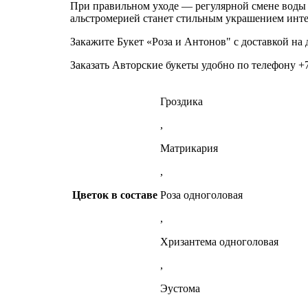
При правильном уходе — регулярной смене воды и
альстромерией станет стильным украшением инт
Закажите Букет «Роза и Антонов" c доставкой на 
Заказать Авторские букеты удобно по телефону +
Гроздика
,
Матрикария
,
Цветок в составе
Роза одноголовая
,
Хризантема одноголовая
,
Эустома