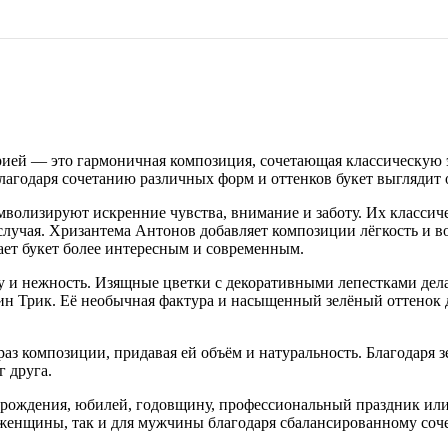
рией — это гармоничная композиция, сочетающая классическую 
лагодаря сочетанию различных форм и оттенков букет выгляди
волизируют искренние чувства, внимание и заботу. Их классич
случая. Хризантема Антонов добавляет композиции лёгкость и 
ет букет более интересным и современным.
 и нежность. Изящные цветки с декоративными лепестками дел
рин Трик. Её необычная фактура и насыщенный зелёный оттенок 
раз композиции, придавая ей объём и натуральность. Благодаря 
 друга.
 рождения, юбилей, годовщину, профессиональный праздник или 
женщины, так и для мужчины благодаря сбалансированному соче