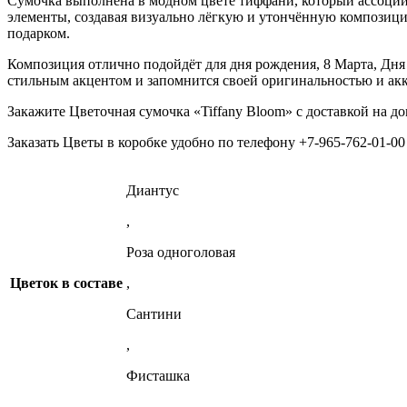
Сумочка выполнена в модном цвете тиффани, который ассоциир
элементы, создавая визуально лёгкую и утончённую композици
подарком.
Композиция отлично подойдёт для дня рождения, 8 Марта, Дня 
стильным акцентом и запомнится своей оригинальностью и ак
Закажите Цветочная сумочка «Tiffany Bloom» c доставкой на до
Заказать Цветы в коробке удобно по телефону +7-965-762-01-00
Диантус
,
Роза одноголовая
Цветок в составе
,
Сантини
,
Фисташка