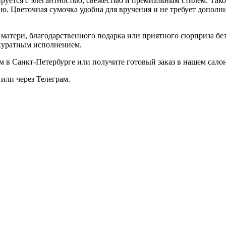
уется с элегантностью, свежестью и премиальным стилем. Тако
ю. Цветочная сумочка удобна для вручения и не требует дополн
матери, благодарственного подарка или приятного сюрприза без 
куратным исполнением.
м в Санкт-Петербурге или получите готовый заказ в нашем салон
 или через
Телеграм
.