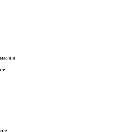
ге
рге