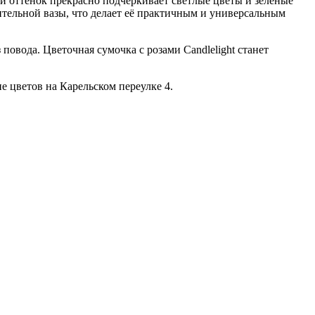
й оттенок прекрасно подчёркивает светлые цветы и зелёные
ительной вазы, что делает её практичным и универсальным
повода. Цветочная сумочка с розами Candlelight станет
е цветов на Карельском переулке 4.