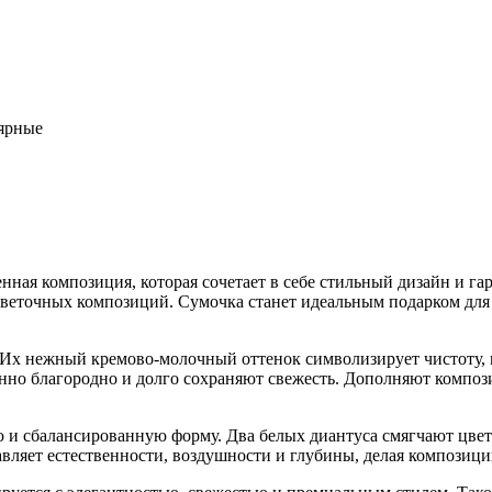
ярные
нная композиция, которая сочетает в себе стильный дизайн и г
веточных композиций. Сумочка станет идеальным подарком для т
. Их нежный кремово-молочный оттенок символизирует чистоту,
енно благородно и долго сохраняют свежесть. Дополняют композ
ю и сбалансированную форму. Два белых диантуса смягчают цве
бавляет естественности, воздушности и глубины, делая компози