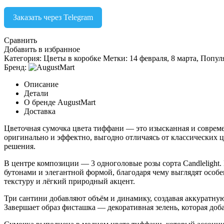
Заказать через Telegram
Сравнить
Добавить в избранное
Категория:
Цветы в коробке
Метки:
14 февраля
,
8 марта
,
Попул
Бренд:
Описание
Детали
О бренде AugustMart
Доставка
Цветочная сумочка цвета тиффани — это изысканная и совреме
оригинально и эффектно, выгодно отличаясь от классических ц
решения.
В центре композиции — 3 одноголовые розы сорта Candlelight
бутонами и элегантной формой, благодаря чему выглядят особ
текстуру и лёгкий природный акцент.
Три сантини добавляют объём и динамику, создавая аккуратну
Завершает образ фисташка — декоративная зелень, которая до